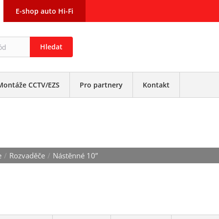
E-shop auto Hi-Fi
Hledat
Montáže CCTV/EZS
Pro partnery
Kontakt
e
/
Rozvaděče
/
Nástěnné 10”