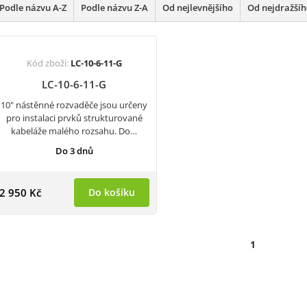
Podle názvu A-Z
Podle názvu Z-A
Od nejlevnějšího
Od nejdražší
Kód zboží:
LC-10-6-11-G
LC-10-6-11-G
10" nástěnné rozvaděče jsou určeny
pro instalaci prvků strukturované
kabeláže malého rozsahu. Do…
Do 3 dnů
2 950 Kč
Do košíku
1