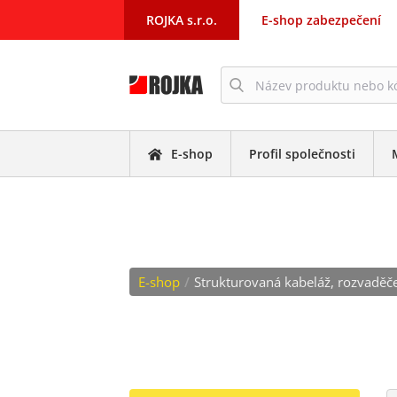
ROJKA s.r.o.
E-shop zabezpečení
E-shop
Profil společnosti
NÁSTĚNNÉ 10”
E-shop
/
Strukturovaná kabeláž, rozvaděč