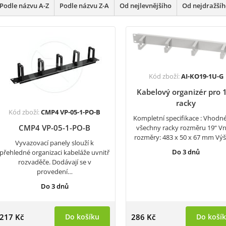
Podle názvu A-Z
Podle názvu Z-A
Od nejlevnějšího
Od nejdražší
Kód zboží:
AI-KO19-1U-G
Kabelový organizér pro 
racky
Kód zboží:
CMP4 VP-05-1-PO-B
Kompletní specifikace : Vhodn
CMP4 VP-05-1-PO-B
všechny racky rozměru 19“ Vn
rozměry: 483 x 50 x 67 mm Vý
Vyvazovací panely slouží k
Do 3 dnů
přehledné organizaci kabeláže uvnitř
rozvaděče. Dodávají se v
provedení…
Do 3 dnů
217 Kč
Do košíku
286 Kč
Do koší