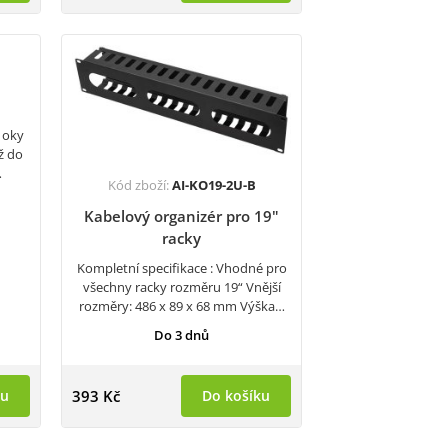
 oky
ž do
…
Kód zboží:
AI-KO19-2U-B
Kabelový organizér pro 19"
racky
Kompletní specifikace : Vhodné pro
všechny racky rozměru 19“ Vnější
rozměry: 486 x 89 x 68 mm Výška…
Do 3 dnů
ku
393 Kč
Do košíku