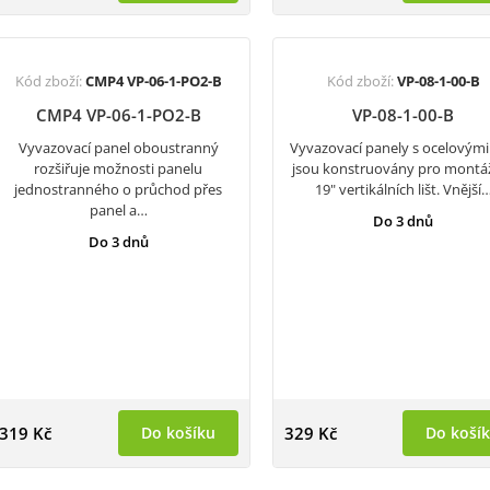
Kód zboží:
CMP4 VP-06-1-PO2-B
Kód zboží:
VP-08-1-00-B
CMP4 VP-06-1-PO2-B
VP-08-1-00-B
Vyvazovací panel oboustranný
Vyvazovací panely s ocelovými
rozšiřuje možnosti panelu
jsou konstruovány pro montá
jednostranného o průchod přes
19" vertikálních lišt. Vnější
panel a…
Do 3 dnů
Do 3 dnů
319 Kč
Do košíku
329 Kč
Do koší