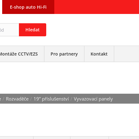
E-shop auto Hi-Fi
Hledat
Montáže CCTV/EZS
Pro partnery
Kontakt
ELY
e
/
Rozvaděče
/
19” příslušenství
/
Vyvazovací panely