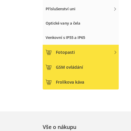
Příslušenství uni
Optické vany a čela
Venkovní s IP55 a IP65
Fotopasti
GSM ovládání
Frolíkova káva
Vše o nákupu