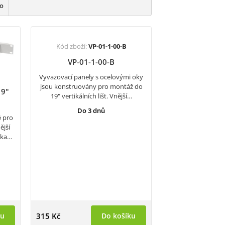
ho
Kód zboží:
VP-01-1-00-B
VP-01-1-00-B
Vyvazovací panely s ocelovými oky
jsou konstruovány pro montáž do
19"
19" vertikálních lišt. Vnější…
Do 3 dnů
é pro
ější
ška…
ku
315 Kč
Do košíku