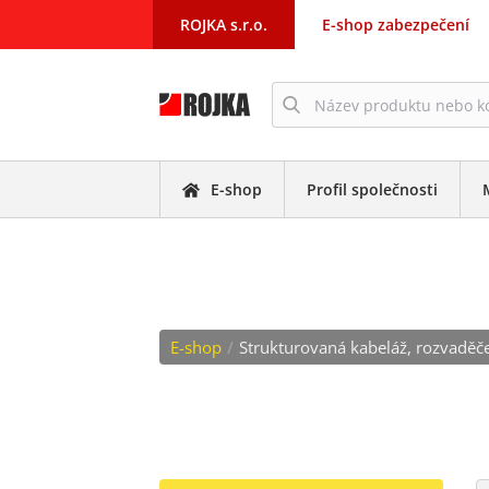
ROJKA s.r.o.
E-shop zabezpečení
E-shop
Profil společnosti
VYVAZOVACÍ PAN
E-shop
/
Strukturovaná kabeláž, rozvaděč