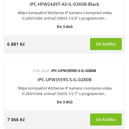
IPC-HFW2449T-AS-IL-0360B-Black
4Mpx kompaktní WizSense IP kamera s kompresí videa
H.265/H264, snímač CMOS 1/2.9” s progresivním…
Do 3 dnů
6 881 Kč
Do košíku
Kód zboží:
IPC-UFW3559S-S-IL-0280B
IPC-UFW3559S-S-IL-0280B
5Mpx kompaktní WizSense IP kamera s kompresí videa
H.265/H264, snímač CMOS 1/2.7” s progresivním…
Do 3 dnů
7 066 Kč
Do košíku