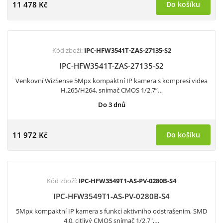
11 478 Kč
Do košíku
Kód zboží:
IPC-HFW3541T-ZAS-27135-S2
IPC-HFW3541T-ZAS-27135-S2
Venkovní WizSense 5Mpx kompaktní IP kamera s kompresí videa
H.265/H264, snímač CMOS 1/2.7”…
Do 3 dnů
11 972 Kč
Do košíku
Kód zboží:
IPC-HFW3549T1-AS-PV-0280B-S4
IPC-HFW3549T1-AS-PV-0280B-S4
5Mpx kompaktní IP kamera s funkcí aktivního odstrašením, SMD
4.0, citlivý CMOS snímač 1/2.7",…