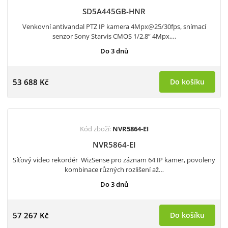
SD5A445GB-HNR
Venkovní antivandal PTZ IP kamera 4Mpx@25/30fps, snímací
senzor Sony Starvis CMOS 1/2.8” 4Mpx,…
Do 3 dnů
53 688 Kč
Do košíku
Kód zboží:
NVR5864-EI
NVR5864-EI
Síťový video rekordér WizSense pro záznam 64 IP kamer, povoleny
kombinace různých rozlišení až…
Do 3 dnů
57 267 Kč
Do košíku