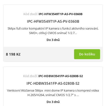
Kód zboží:
IPC-HFW3549T1P-AS-PV-0360B
IPC-HFW3549T1P-AS-PV-0360B
5Mpx full color kompaktní IP kamera s funkcí aktivního varování,
SMD+, citlivý CMOS snímač 1/2.7…
Do 3 dnů
8 198 Kč
Do košíku
Kód zboží:
IPC-HDBW3541FP-AS-0280B-S2
IPC-HDBW3541FP-AS-0280B-S2
Venkovní WizSense 5Mpx mini dome IP kamera s kompresí videa
H.265/H264, snímač CMOS 1/2.7” s …
Do 3 dnů