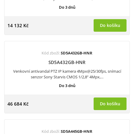
Do 3 dnů
14 132 Kč
Do košíku
Kód zboží:
SD5A432GB-HNR
SD5A432GB-HNR
Venkovní antivandal PTZ IP kamera 4Mpx@25/30fps, snímací
senzor Sony Starvis CMOS 1/2,8” 4Mpx,…
Do 3 dnů
46 684 Kč
Do košíku
Kód zboží:
SD5A445GB-HNR