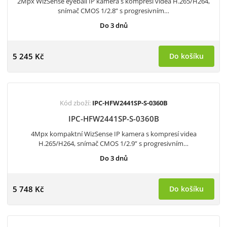
2Mpx WizSense eyeball IP kamera s kompresí videa H.265/H264,
snímač CMOS 1/2.8” s progresivním…
Do 3 dnů
5 245 Kč
Do košíku
Kód zboží:
IPC-HFW2441SP-S-0360B
IPC-HFW2441SP-S-0360B
4Mpx kompaktní WizSense IP kamera s kompresí videa
H.265/H264, snímač CMOS 1/2.9” s progresivním…
Do 3 dnů
5 748 Kč
Do košíku