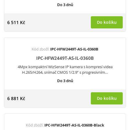
Do 3 dnů
6 511 Kč
Do košíku
Kód zboží:
IPC-HFW2449T-AS-IL-0360B
IPC-HFW2449T-AS-IL-0360B
4Mpx kompaktní WizSense IP kamera s kompresí videa
H.265/H264, snímač CMOS 1/2.9” s progresivním…
Do 3 dnů
6 881 Kč
Do košíku
Kód zboží:
IPC-HFW2449T-AS-IL-0360B-Black