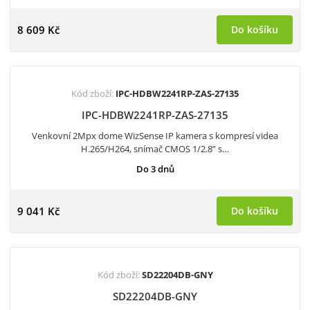
8 609 Kč
Do košíku
Kód zboží:
IPC-HDBW2241RP-ZAS-27135
IPC-HDBW2241RP-ZAS-27135
Venkovní 2Mpx dome WizSense IP kamera s kompresí videa
H.265/H264, snímač CMOS 1/2.8” s…
Do 3 dnů
9 041 Kč
Do košíku
Kód zboží:
SD22204DB-GNY
SD22204DB-GNY