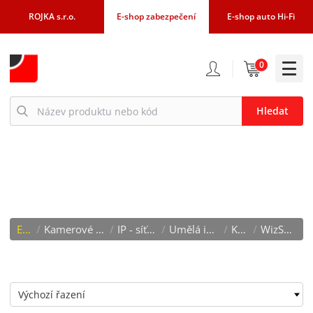
ROJKA s.r.o.
E-shop zabezpečení
E-shop auto Hi-Fi
0
Hledat
WIZSENSE SERIE
E-shop
/
Kamerové systémy - CCTV
/
IP - síťové Dahua
/
Umělá inteligence (AI)
/
Kamery
/
WizSense serie