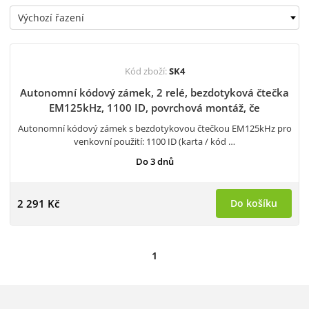
Kód zboží:
SK4
Autonomní kódový zámek, 2 relé, bezdotyková čtečka
EM125kHz, 1100 ID, povrchová montáž, če
Autonomní kódový zámek s bezdotykovou čtečkou EM125kHz pro
venkovní použití: 1100 ID (karta / kód …
Do 3 dnů
2 291 Kč
Do košíku
1