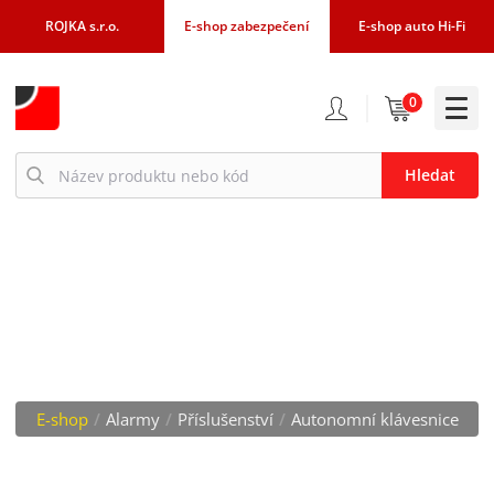
ROJKA s.r.o.
E-shop zabezpečení
E-shop auto Hi-Fi
0
Hledat
AUTONOMNÍ
KLÁVESNICE
E-shop
/
Alarmy
/
Příslušenství
/
Autonomní klávesnice