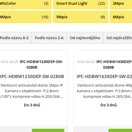
WizColor
(3)
Smart Dual Light
(22)
2Mpix
4Mpix
(16)
5Mpix
(8)
6Mpix
Podle názvu A-Z
Podle názvu Z-A
Od nejlevnějšího
Od nejdražší
Kód zboží:
IPC-HDBW1230DEP-SW-
Kód zboží:
IPC-HDBW1430DEP
0280B
0280B
IPC-HDBW1230DEP-SW-0280B
IPC-HDBW1430DEP-SW-0
Venkovní antivandal dome 2Mpx IP
Venkovní antivandal dome 4M
kamera s objektivem f=2.8mm
kamera s objektivem f=2.8mm (
(100°), komprese videa H.265/264,…
komprese videa H.265/264,
Do 3 dnů
Do 3 dnů