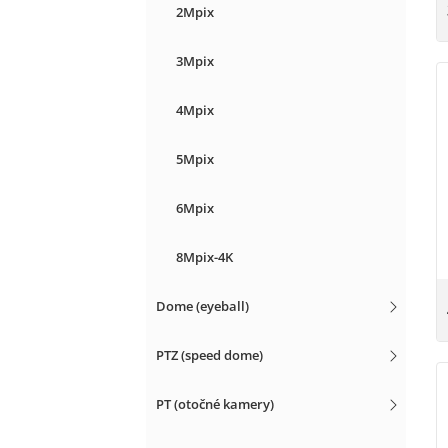
2Mpix
3Mpix
4Mpix
5Mpix
6Mpix
8Mpix-4K
Dome (eyeball)
PTZ (speed dome)
PT (otočné kamery)