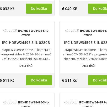
6 032 Kč
Do košíku
6 040 Kč
Do koší
Kód zboží:
IPC-HDBW2449E-S-IL-
Kód zboží:
IPC-UDBW3459E-S-
0280B
0280B
IPC-HDBW2449E-S-IL-0280B
IPC-UDBW3459E-S-IL-02
4Mpx WizSense dome IP kamera s
4Mpx WizSense dome IP kame
kompresí videa H.265/H264, snímač
snímač CMOS 1/2.9” s progres
CMOS 1/2.9” rozlišení 2560x1440…
skenem, rozlišení 2560x1440
Do 3 dnů
Do 3 dnů
6 511 Kč
Do košíku
6 511 Kč
Do koší
Kód zboží:
IPC-HDBW2849E-S-IL-
Kód zboží:
IPC-HDBW5442RP-
0280B
0280B