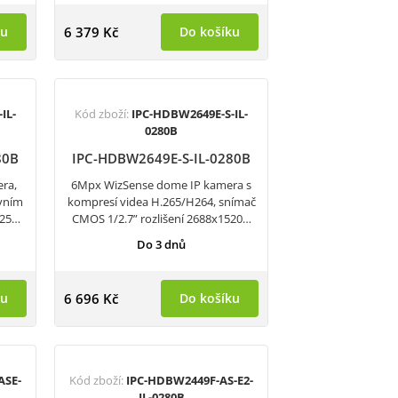
ku
6 379 Kč
Do košíku
IL-
Kód zboží:
IPC-HDBW2649E-S-IL-
0280B
80B
IPC-HDBW2649E-S-IL-0280B
ra,
6Mpx WizSense dome IP kamera s
ivním
kompresí videa H.265/H264, snímač
@25…
CMOS 1/2.7” rozlišení 2688x1520…
Do 3 dnů
ku
6 696 Kč
Do košíku
ASE-
Kód zboží:
IPC-HDBW2449F-AS-E2-
IL-0280B