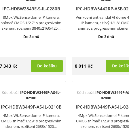
IPC-HDBW2849E-S-IL-0280B
IPC-HDBW5442RP-ASE-0
8Mpx WizSense dome IP kamera,
Venkovní antivandal AI dome
snímač CMOS 1/2.7” s progresivním
IP kamera, citlivý 1/1.8" CM
skenem, rozlišení 3840x2160@25…
snímač s progresivním skene
Do 3 dnů
Do 3 dnů
7 343 Kč
Do košíku
8 011 Kč
Do koší
Kód zboží:
IPC-HDBW3449F-AS-IL-
Kód zboží:
IPC-HDBW3449F-AS
0210B
0280B
IPC-HDBW3449F-AS-IL-0210B
IPC-HDBW3449F-AS-IL-0
4Mpx WizSense dome IP kamera,
4Mpx WizSense dome IP kame
CMOS snímač 1/2.9" s progresivním
CMOS snímač 1/2.9" s progres
skenem, rozlišení 2688x1520…
skenem, rozlišení 2688x152