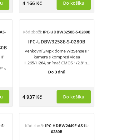
ku
4 166 Kč
Do košíku
AS-
Kód zboží:
IPC-UDBW3258E-S-0280B
IPC-UDBW3258E-S-0280B
80B
Venkovní 2Mpx dome WizSense IP
 IP
kamera s kompresí videa
H.265/H264, snímač CMOS 1/2.8” s…
8” s…
Do 3 dnů
ku
4 937 Kč
Do košíku
-S-
Kód zboží:
IPC-HDBW2449F-AS-IL-
0280B