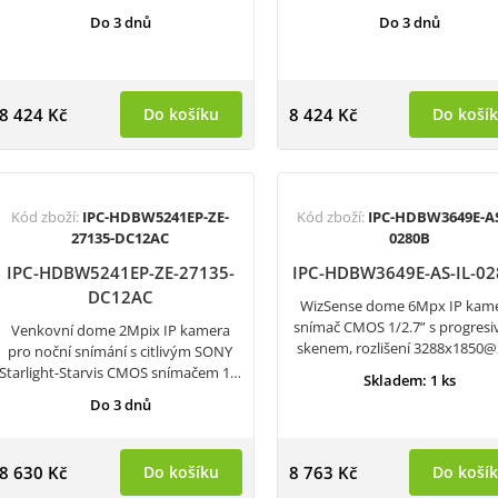
Do 3 dnů
Do 3 dnů
8 424 Kč
Do košíku
8 424 Kč
Do koší
Kód zboží:
IPC-HDBW5241EP-ZE-
Kód zboží:
IPC-HDBW3649E-AS
27135-DC12AC
0280B
IPC-HDBW5241EP-ZE-27135-
IPC-HDBW3649E-AS-IL-0
DC12AC
WizSense dome 6Mpx IP kame
snímač CMOS 1/2.7” s progres
Venkovní dome 2Mpix IP kamera
skenem, rozlišení 3288x1850
pro noční snímání s citlivým SONY
Starlight-Starvis CMOS snímačem 1…
Skladem: 1 ks
Do 3 dnů
8 630 Kč
Do košíku
8 763 Kč
Do koší