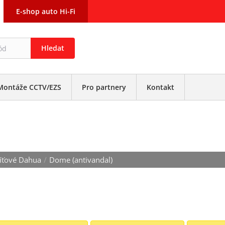
E-shop auto Hi-Fi
Hledat
Montáže CCTV/EZS
Pro partnery
Kontakt
AL)
 síťové Dahua
/
Dome (antivandal)