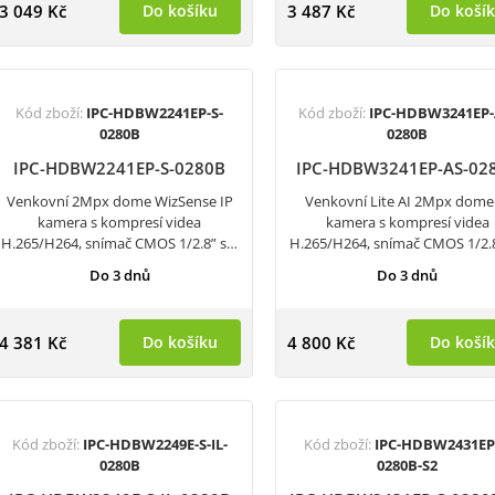
3 049 Kč
Do košíku
3 487 Kč
Do koší
Kód zboží:
IPC-HDBW2241EP-S-
Kód zboží:
IPC-HDBW3241EP-
0280B
0280B
IPC-HDBW2241EP-S-0280B
IPC-HDBW3241EP-AS-02
Venkovní 2Mpx dome WizSense IP
Venkovní Lite AI 2Mpx dome
kamera s kompresí videa
kamera s kompresí videa
H.265/H264, snímač CMOS 1/2.8” s…
H.265/H264, snímač CMOS 1/2.
Do 3 dnů
Do 3 dnů
4 381 Kč
Do košíku
4 800 Kč
Do koší
Kód zboží:
IPC-HDBW2249E-S-IL-
Kód zboží:
IPC-HDBW2431EP
0280B
0280B-S2