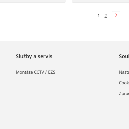
1
2
Služby a servis
Sou
Montáže CCTV / EZS
Nast
Cook
Zpra