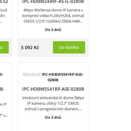
B-S2
IPC-HDBW2449F-AS-IL-0280B
ťová
4Mpx WizSense dome IP kamera s
65+,
kompresí videa H.265/H264, snímač
č…
CMOS 1/2.9” rozlišení 2560x1440…
Do 3 dnů
ku
5 092 Kč
Do košíku
S-
Kód zboží:
IPC-HDBW5541RP-ASE-
0280B
B-
IPC-HDBW5541RP-ASE-0280B
Venkovní antivandal AI dome 5Mpx
IP kamera, citlivý 1/2.7" CMOS
e IP
snímač s progresivním skenem,…
7” s…
Do 3 dnů