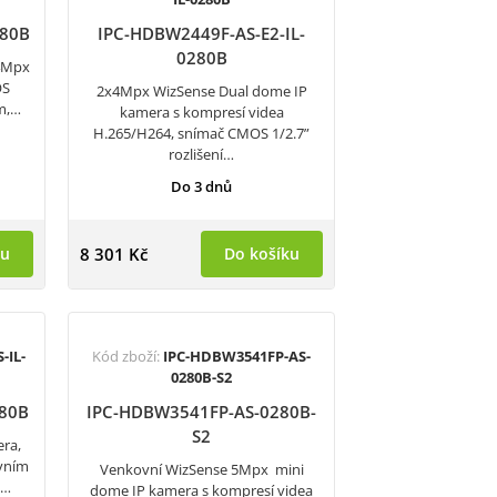
280B
IPC-HDBW2449F-AS-E2-IL-
0280B
 4Mpx
OS
2x4Mpx WizSense Dual dome IP
m,…
kamera s kompresí videa
H.265/H264, snímač CMOS 1/2.7”
rozlišení…
Do 3 dnů
ku
8 301 Kč
Do košíku
-IL-
Kód zboží:
IPC-HDBW3541FP-AS-
0280B-S2
280B
IPC-HDBW3541FP-AS-0280B-
S2
ra,
ivním
Venkovní WizSense 5Mpx mini
0…
dome IP kamera s kompresí videa