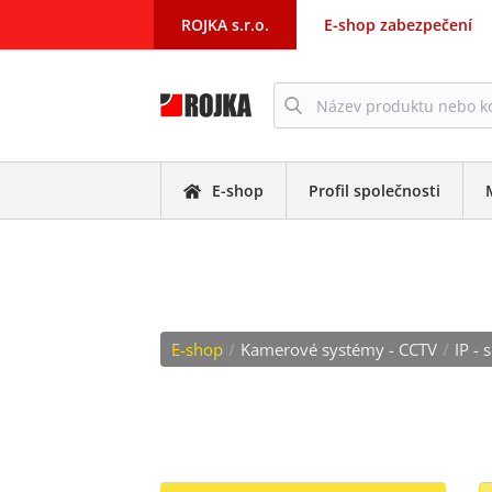
ROJKA s.r.o.
E-shop zabezpečení
E-shop
Profil společnosti
DOME (ANTIVAND
E-shop
/
Kamerové systémy - CCTV
/
IP -