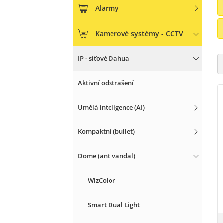
Alarmy
Kamerové systémy - CCTV
IP - síťové Dahua
Aktivní odstrašení
Umělá inteligence (AI)
Kompaktní (bullet)
Dome (antivandal)
WizColor
Smart Dual Light