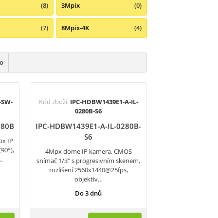
(8)
3Mpix
(0)
(7)
8Mpix-4K
(4)
ho
-SW-
Kód zboží:
IPC-HDBW1439E1-A-IL-
0280B-S6
280B
IPC-HDBW1439E1-A-IL-0280B-
S6
px IP
90°),
4Mpx dome IP kamera, CMOS
…
snímač 1/3" s progresivním skenem,
rozlišení 2560x1440@25fps,
objektiv…
Do 3 dnů