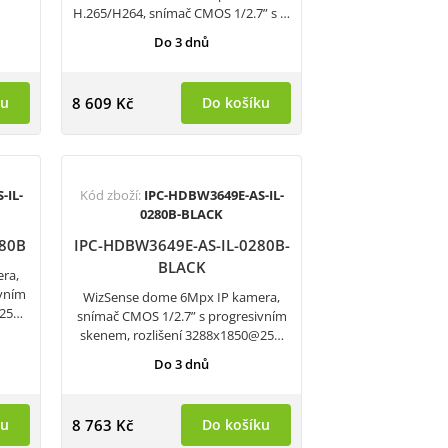
H.265/H264, snímač CMOS 1/2.7” s …
Do 3 dnů
ku
8 609 Kč
Do košíku
-IL-
Kód zboží:
IPC-HDBW3649E-AS-IL-
0280B-BLACK
280B
IPC-HDBW3649E-AS-IL-0280B-
BLACK
ra,
ivním
WizSense dome 6Mpx IP kamera,
@25…
snímač CMOS 1/2.7” s progresivním
skenem, rozlišení 3288x1850@25…
Do 3 dnů
ku
8 763 Kč
Do košíku