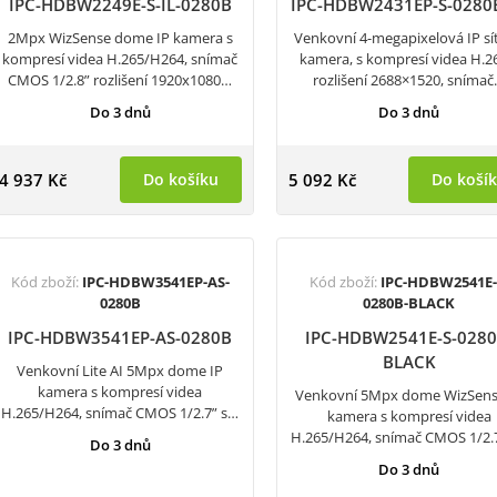
IPC-HDBW2249E-S-IL-0280B
IPC-HDBW2431EP-S-0280
2Mpx WizSense dome IP kamera s
Venkovní 4-megapixelová IP sí
kompresí videa H.265/H264, snímač
kamera, s kompresí videa H.2
CMOS 1/2.8” rozlišení 1920x1080…
rozlišení 2688×1520, sníma
Do 3 dnů
Do 3 dnů
4 937 Kč
Do košíku
5 092 Kč
Do koší
Kód zboží:
IPC-HDBW3541EP-AS-
Kód zboží:
IPC-HDBW2541E-
0280B
0280B-BLACK
IPC-HDBW3541EP-AS-0280B
IPC-HDBW2541E-S-0280
BLACK
Venkovní Lite AI 5Mpx dome IP
kamera s kompresí videa
Venkovní 5Mpx dome WizSens
H.265/H264, snímač CMOS 1/2.7” s…
kamera s kompresí videa
H.265/H264, snímač CMOS 1/2.
Do 3 dnů
Do 3 dnů