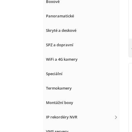
Boxové
Panoramatické
Skryté a deskové
SPZ a dopravní
WiFi a 4G kamery
Speciální
Termokamery
Montážní boxy
IP rekordéry NVR
VMS servery