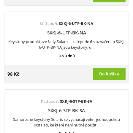
Kód zboží:
SXKJ-6-UTP-BK-NA
SXKJ-6-UTP-BK-NA
Keystony produktové řady Solarix – kategorie 6 s označením SXKJ-
6-UTP-BK-NA jsou keystony, u…
Do 3 dnů
98 Kč
Do košíku
Kód zboží:
SXKJ-6-STP-BK-SA
SXKJ-6-STP-BK-SA
Samořezné keystony Solarix se vyznačují velmi jednoduchou
instalací, ke které není nutné použít…