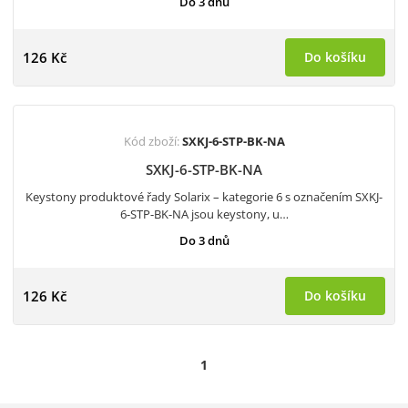
Do 3 dnů
126 Kč
Do košíku
Kód zboží:
SXKJ-6-STP-BK-NA
SXKJ-6-STP-BK-NA
Keystony produktové řady Solarix – kategorie 6 s označením SXKJ-
6-STP-BK-NA jsou keystony, u…
Do 3 dnů
126 Kč
Do košíku
1