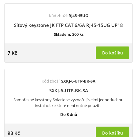
Kód zboží:
RJ45-15UG
Síťový keystone JK FTP CAT.6/6A RJ45-15UG UP18
Skladem: 300 ks
7 Kč
Do košíku
Kód zboží:
SXKJ-6-UTP-BK-SA
SXKJ-6-UTP-BK-SA
Samořezné keystony Solarix se vyznačují velmi jednoduchou
instalací, ke které není nutné použít…
Do 3 dnů
98 Kč
Do košíku