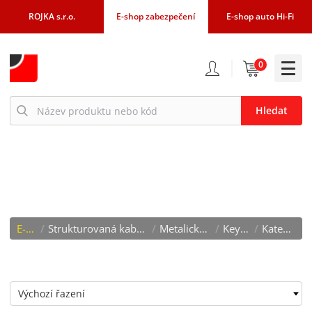
ROJKA s.r.o.
E-shop zabezpečení
E-shop auto Hi-Fi
0
Hledat
KATEGORIE 6
E-shop
/
Strukturovaná kabeláž, rozvaděče
/
Metalická kabeláž
/
Keystony
/
Kategorie 6