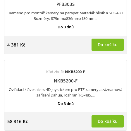
PFB303S
Rameno pro montáž kamery na parapet Materiál: hliník a SUS 430
Rozměry: 879mmx836mmx180mm…
Do 3 dnů
4 381 Kč
Do košíku
Kód zboží:
NKB5200-F
NKB5200-F
Ovládací klávesnice s 4D joystickem pro PTZ kamery a záznamová
zařízení Dahua, rozhraní RS-485,…
Do 3 dnů
58 316 Kč
Do košíku