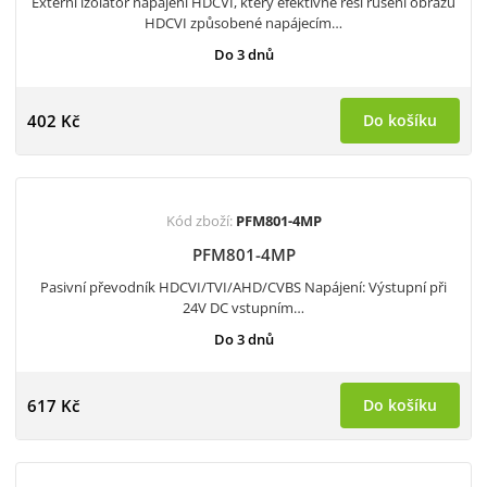
Externí izolátor napájení HDCVI, který efektivně řeší rušení obrazu
HDCVI způsobené napájecím…
Do 3 dnů
402 Kč
Do košíku
Kód zboží:
PFM801-4MP
PFM801-4MP
Pasivní převodník HDCVI/TVI/AHD/CVBS Napájení: Výstupní při
24V DC vstupním…
Do 3 dnů
617 Kč
Do košíku