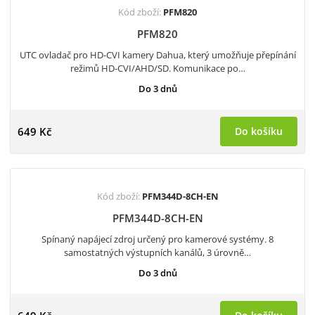
Kód zboží:
PFM820
PFM820
UTC ovladač pro HD-CVI kamery Dahua, který umožňuje přepínání
režimů HD-CVI/AHD/SD. Komunikace po…
Do 3 dnů
649 Kč
Do košíku
Kód zboží:
PFM344D-8CH-EN
PFM344D-8CH-EN
Spínaný napájecí zdroj určený pro kamerové systémy. 8
samostatných výstupních kanálů, 3 úrovně…
Do 3 dnů