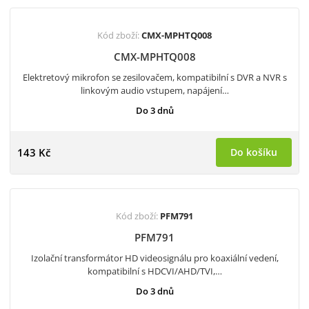
Kód zboží:
CMX-MPHTQ008
CMX-MPHTQ008
Elektretový mikrofon se zesilovačem, kompatibilní s DVR a NVR s
linkovým audio vstupem, napájení…
Do 3 dnů
143 Kč
Do košíku
Kód zboží:
PFM791
PFM791
Izolační transformátor HD videosignálu pro koaxiální vedení,
kompatibilní s HDCVI/AHD/TVI,…
Do 3 dnů