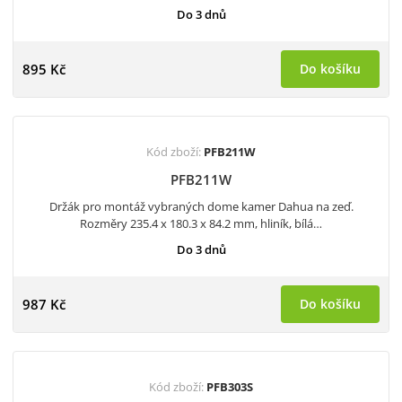
Do 3 dnů
895 Kč
Do košíku
Kód zboží:
PFB211W
PFB211W
Držák pro montáž vybraných dome kamer Dahua na zeď.
Rozměry 235.4 x 180.3 x 84.2 mm, hliník, bílá…
Do 3 dnů
987 Kč
Do košíku
Kód zboží:
PFB303S