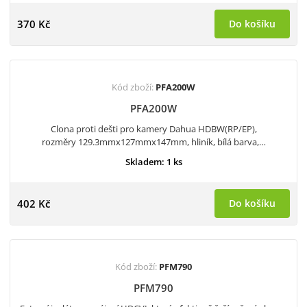
370 Kč
Do košíku
Kód zboží:
PFA200W
PFA200W
Clona proti dešti pro kamery Dahua HDBW(RP/EP),
rozměry 129.3mmx127mmx147mm, hliník, bílá barva,…
Skladem: 1 ks
402 Kč
Do košíku
Kód zboží:
PFM790
PFM790