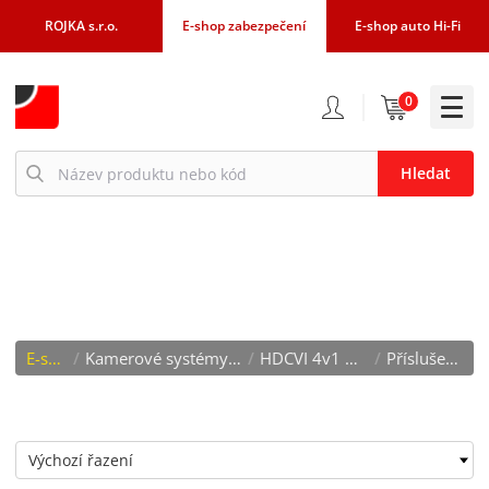
ROJKA s.r.o.
E-shop zabezpečení
E-shop auto Hi-Fi
0
Hledat
PŘÍSLUŠENSTVÍ
E-shop
/
Kamerové systémy - CCTV
/
HDCVI 4v1 Dahua
/
Příslušenství