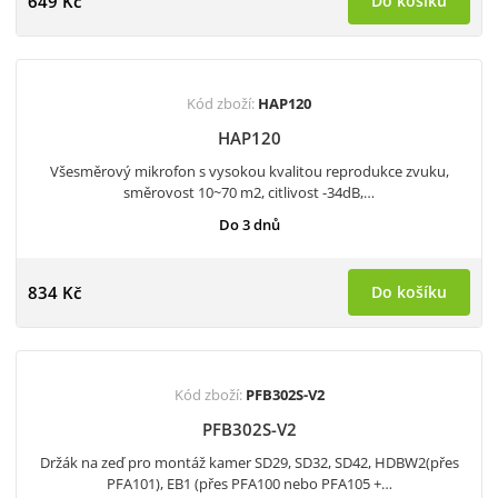
649 Kč
Do košíku
Kód zboží:
HAP120
HAP120
Všesměrový mikrofon s vysokou kvalitou reprodukce zvuku,
směrovost 10~70 m2, citlivost -34dB,…
Do 3 dnů
834 Kč
Do košíku
Kód zboží:
PFB302S-V2
PFB302S-V2
Držák na zeď pro montáž kamer SD29, SD32, SD42, HDBW2(přes
PFA101), EB1 (přes PFA100 nebo PFA105 +…